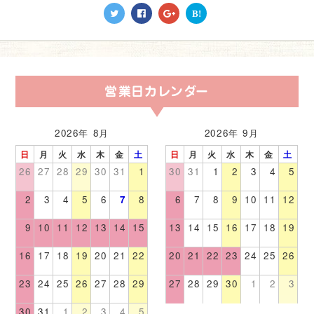
B!
営業日カレンダー
2026年 8月
2026年 9月
日
月
火
水
木
金
土
日
月
火
水
木
金
土
26
27
28
29
30
31
1
30
31
1
2
3
4
5
2
3
4
5
6
7
8
6
7
8
9
10
11
12
9
10
11
12
13
14
15
13
14
15
16
17
18
19
16
17
18
19
20
21
22
20
21
22
23
24
25
26
23
24
25
26
27
28
29
27
28
29
30
1
2
3
30
31
1
2
3
4
5