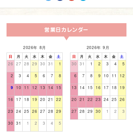
営業日カレンダー
2026年 8月
2026年 9月
日
月
火
水
木
金
土
日
月
火
水
木
金
土
26
27
28
29
30
31
1
30
31
1
2
3
4
5
2
3
4
5
6
7
8
6
7
8
9
10
11
12
9
10
11
12
13
14
15
13
14
15
16
17
18
19
16
17
18
19
20
21
22
20
21
22
23
24
25
26
23
24
25
26
27
28
29
27
28
29
30
1
2
3
30
31
1
2
3
4
5