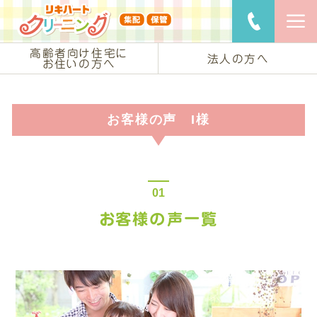
リキハートク
ご用命・
高齢者向け住宅に
法人の方へ
お住いの方へ
お客様の声 I様
お客様の声一覧