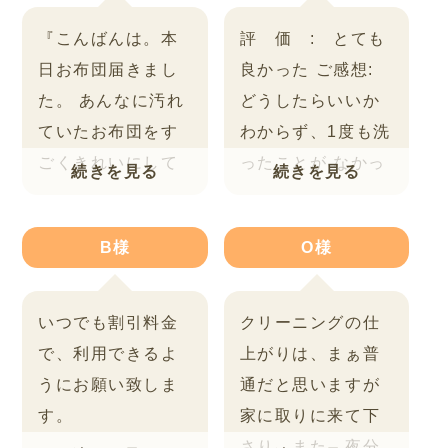
『こんばんは。本
評 価 : とても
日お布団届きまし
良かった
ご感想:
た。
あんなに汚れ
どうしたらいいか
ていたお布団をす
わからず、1度も洗
ごくきれいにして
ったことが
なかっ
いただき、
誠にあ
た羽毛布団を、丁
りがとうございま
寧に洗ってくださ
B様
O様
した。(#^.^#)
匂い
り、
どうもありが
もなくふかふかに
とうございまし
なって、新しいカ
た。
集荷もわかり
いつでも割引料金
クリーニングの仕
バーを付けました
やすく、丁寧に梱
で、利用できるよ
上がりは、まぁ普
ら
とてもいい感じ
包することが出
うにお願い致しま
通だと思いますが
になり、ゆっくり
来、
天候不順で送
す。
家に取りに来て下
と休めそうです。
れている連絡もい
さり、また、夜分