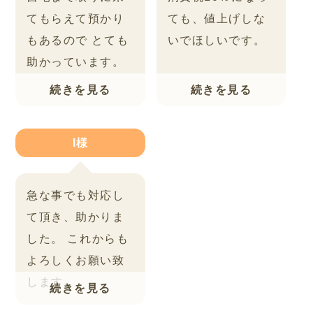
けることが、気に
てもらえて預かり
ても、値上げしな
入っています。
ま
もあるので
とても
いでほしいです。
た、素材に関して
助かっています。
何かあれば、ご連
絡頂けるのもあり
がたいです。
I様
急な事でも対応し
て頂き、助かりま
した。
これからも
よろしくお願い致
します。