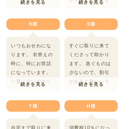
大変満足しており
ただきまして、
安
でもこちらの都合
ます。
ありがとう
心して、お布団を
に
あわせてもって
N様
S様
ございました(^o^)
預けることができ
来てくださる、こ
／』
ました。
軽くなっ
のシステムが大変
て、ふかふかにな
昼働いている者に
いつもおせわにな
すぐに取りに来て
った布団で、
今年
とっては、ありが
ります。
衣替えの
くださって助かり
は気持ちよく寝る
たいです。
時に、特にお世話
ます。
急ぐものは
ことができそうで
になっています。
少ないので、割引
す。
またお願いし
一度に沢山のクリ
があると嬉しいで
たいと思いまし
ーニング品が出る
す。
た。
ありがとうご
ので、引取りに大
ざいました。
Y様
H様
変助かっていま
す。
一家庭毎にク
リーニングして頂
自宅まで取りに来
消費税10％になっ