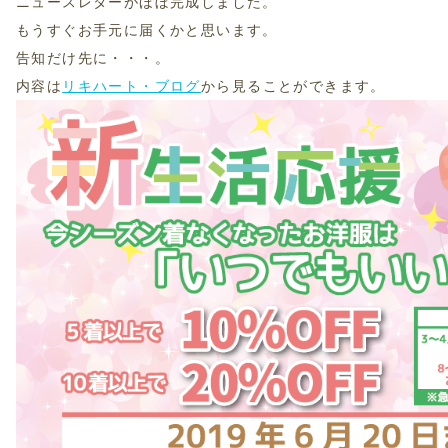
ニュースレターがほぼ完成しました。
もうすぐお手元に届くかと思います。
告知だけ先に・・・。
内容は
リキハート・ブログ
から見ることができます。
NE@
ニングDOWNET CLEAN
OUTUBE
tagram