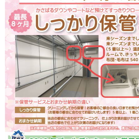
cebook
グ