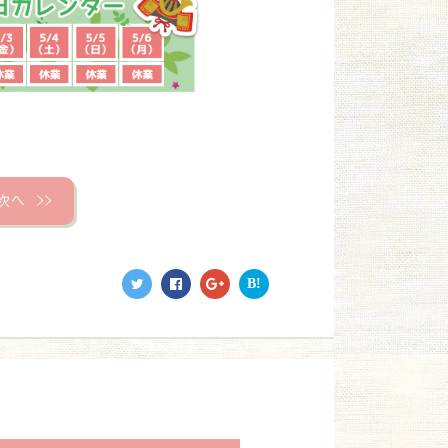
次へ
＞＞
B!