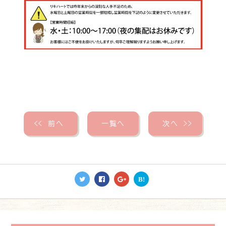
＜＜
前へ
一覧へ
次へ
＞＞
B!