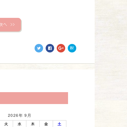
次へ
＞＞
B!
2026年 9月
火
水
木
金
土