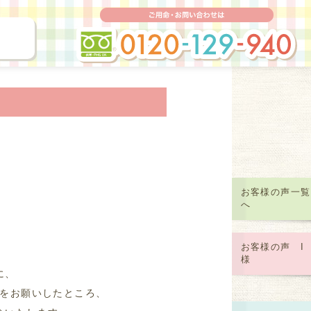
ご
保管）
お客様の声一覧
へ
お客様の声 I
様
に、
をお願いしたところ、