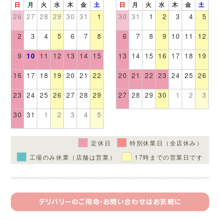
日
月
火
水
木
金
土
日
月
火
水
木
金
土
26
27
28
29
30
31
1
30
31
1
2
3
4
5
2
3
4
5
6
7
8
6
7
8
9
10
11
12
9
10
11
12
13
14
15
13
14
15
16
17
18
19
16
17
18
19
20
21
22
20
21
22
23
24
25
26
23
24
25
26
27
28
29
27
28
29
30
1
2
3
30
31
1
2
3
4
5
定休日
特別休業日（全店休み）
工場のみ休業（店舗は営業）
17時までの営業日です
デリバリーのご用命・お問い合わせはお気軽に